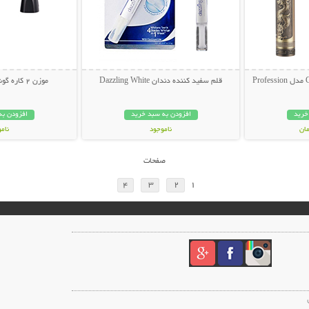
قلم سفید کننده دندان Dazzling White
موزن 2 کاره گوش و بینی Geemy
خرید
افزودن به سبد خرید
افزودن به
ناموجود
نام
249,000 تومان
349,000 تو
صفحات
4
3
2
1