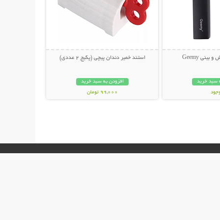
استند خمیر دندان پیچی (پکیج 2 عددی)
 سبد خرید
افزودن به سبد خرید
وجود
99,000 تومان
مان