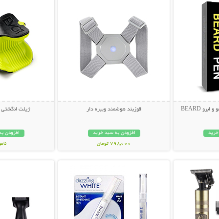
قلم هاشور حرفه ای ریش، مو و ابرو BEARD
قوزبند هوشمند ویبره دار
ژیلت انگشتی EVO SHAVE
خرید
افزودن به سبد خرید
افزودن به
798,000 تومان
نام
بیشتر
نمایش توضیحات بیشتر
نمایش توضی
69,000 توم