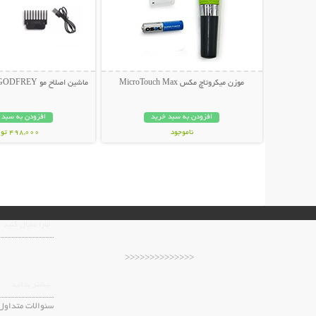
موزن میکروتاچ مکس MicroTouch Max
ماشین اصلاح مو GODFREY مدل Profession
افزودن به سبد خرید
افزودن به سبد 
ناموجود
498,000 تومان
229,000 تومان
مارا دنبال کنید
<<<<<<<<<<<<<<
بیشتر بدانید
سئوالات متداول