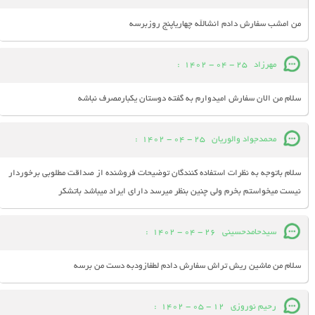
من امشب سفارش دادم انشالله چهاریاپنج روزبرسه
مهرزاد
25 - 04 - 1402
:
سلام من الان سفارش امیدوارم به گفته دوستان یکبارمصرف نباشه
محمدجواد والوریان
25 - 04 - 1402
:
سلام باتوجه به نظرات استفاده کنندگان توضیحات فروشنده از صداقت مطلوبی برخوردار
نیست میخواستم بخرم ولی چنین بنظر میرسد دارای ایراد میباشد باتشکر
سیدحامدحسینی
26 - 04 - 1402
:
سلام من ماشین ریش تراش سفارش دادم لطفازودبه دست من برسه
رحیم نوروزی
12 - 05 - 1402
: