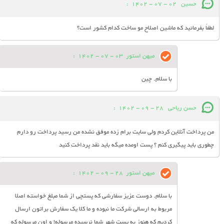
حسین
02 - 07 - 1402
:
لطفاً بفرمائید که ماشین اصلاح مو ساخت کدام کشور است؟
میهن استور
03 - 07 - 1402
:
با سلام. چین
حسن ریاحی
28 - 09 - 1402
:
من پرداخت آنلاین کردم ولی سایت برام زده موفق نشده من رسید پرداخت رو دارم
چطوری باید پیگیری کنم ؟ پست اومده میگه باید نقد پرداخت کنید
میهن استور
28 - 09 - 1402
:
با سلام. دوست عزیز سفارشی که پستچی از شما مبلغ خواسته اصلا
مربوط به ارسالی شرکت ما نبوده و ما کلا یک سفارش براتون ارسال
کردیم که هنوز به پست شهر شما نرسیده مرسوله! و اون مرسوله که