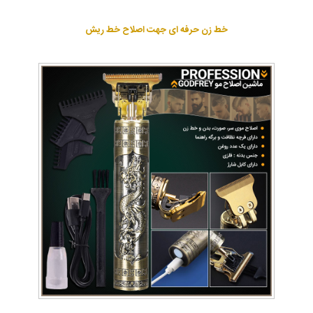
خط زن حرفه ای جهت اصلاح خط ریش