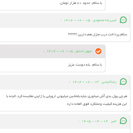
با سلام. حدود 80 هزار تومان.
امیررضا محمودی
05 - 06 - 1404
:
سلام پرداخت درب منزل هم دارین ؟؟؟؟؟؟
میهن استور
05 - 06 - 1404
:
با سلام. بله دوست عزیز
رضاالیاسی
13 - 06 - 1404
:
هرچی پول بدی آش میخوری نبایدباماشین میلیونی اروپایی یا ژاپنی مقایسه کرد.البته با
این هزینه کیفیت وعملکرد فوق العاده داره
امیر
14 - 04 - 1405
: