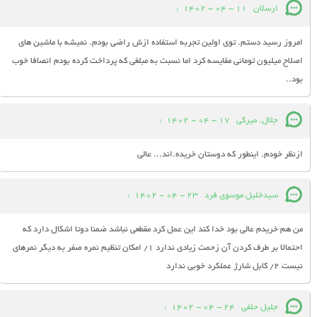
ارسلان
11 - 04 - 1402
:
امروز رسید دستم. توی اولین تجربه استفاده ازش راضی بودم. نمیشه با ماشین های
اصلاح میلیون تومانی مقایسه کرد اما نسبت به مبلغی که پرداخت کرده بودم انصافا خوب
بود..
جلال. میرکی
17 - 04 - 1402
:
ازنظر خودم. اینطور که دوستان خریده.اند... عالی
سیدخلیل موسوی فرد
23 - 04 - 1402
:
من هم خریدم عالی بود خدا کند این عمل کرد مقطعی نباشد ضمنا دوتا اشکال دارد که
احتمالا بر طرف کردن آن زحمت زیادی ندارد ۱/ امکان تنظیم نمره صفر به دیگر نمرهای
نیست ۲/ کابل شارژ عملکرد خوبی ندارد
جلیل حلفی
24 - 04 - 1402
: