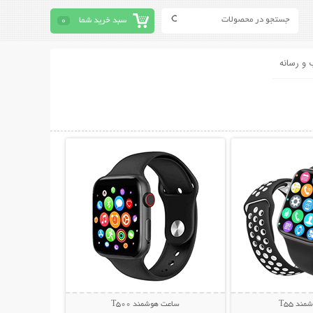
سبد خرید شما
0
 و رسانه
حات بیشتر
نمایش توضیحات بیشتر
د T55
ساعت هوشمند T500