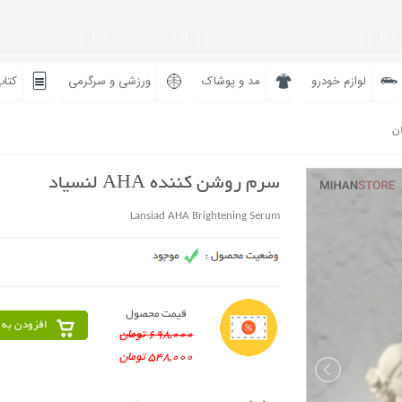
لوازم خودرو
مد و پوشاک
ورزشی و سرگرمی
کتاب
ان
سرم روشن کننده AHA لنسیاد
Lansiad AHA Brightening Serum
قیمت محصول
افزودن به 
698,000 تومان
548,000 تومان