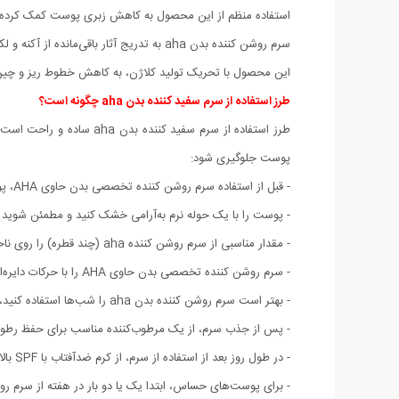
استفاده منظم از این محصول به کاهش زبری پوست کمک کرده و 
سرم روشن کننده بدن aha به تدریج آثار باقی‌مانده از آکنه و لکه‌ها را محو کرده و پوست را صاف‌تر نشان می‌دهد.
این محصول با تحریک تولید کلاژن، به کاهش خطوط ریز و چین‌
طرز استفاده از سرم سفید کننده بدن aha چگونه است؟
پوست جلوگیری شود:
- قبل از استفاده سرم روشن کننده تخصصی بدن حاوی AHA، پوست خود را با یک شوینده ملایم تمیز کنید تا هرگونه آلودگی و چربی اضافی از سطح پوست پاک شود.
- پوست را با یک حوله نرم به‌آرامی خشک کنید و مطمئن شوید ک
- مقدار مناسبی از سرم روشن کننده aha (چند قطره) را روی ناحیه موردنظر بدن بزنید.
- سرم روشن کننده تخصصی بدن حاوی AHA را با حرکات دایره‌ای ملایم ماساژ دهید تا جذب شود.
- بهتر است سرم روشن کننده بدن aha را شب‌ها استفاده کنید، زیرا ترکیبات AHA پوست را نسبت به نور خورشید حساس می‌کند.
- پس از جذب سرم، از یک مرطوب‌کننده مناسب برای حفظ رطوب
- در طول روز بعد از استفاده از سرم، از کرم ضدآفتاب با SPF بالا استفاده کنید تا پوستتان در برابر اشعه مضر خورشید محافظت شود.
- برای پوست‌های حساس، ابتدا یک یا دو بار در هفته از سرم روشن کننده بدن aha استفاده کنید. در صورت سازگاری پوست، به تدریج