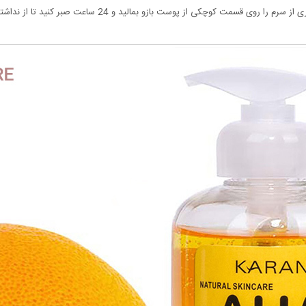
وست بازو بمالید و 24 ساعت صبر کنید تا از نداشتن واکنش آلرژیک اطمینان حاصل کنید.