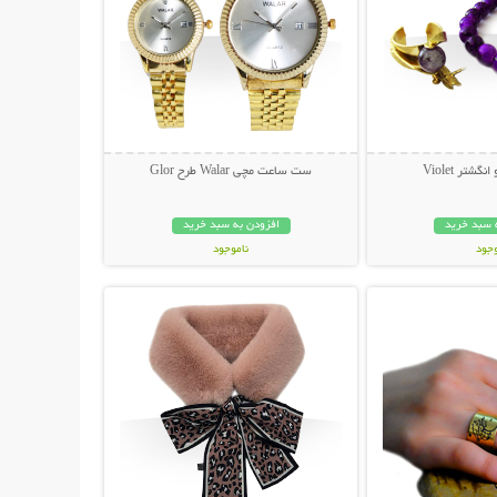
تر Violet
ست ساعت مچی Walar طرح Glor
 سبد خرید
افزودن به سبد خرید
وجود
ناموجود
حات بیشتر
نمایش توضیحات بیشتر
ان
149,000 تومان