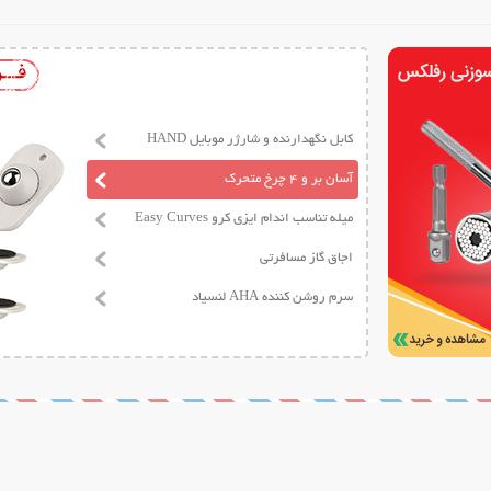
کابل نگهدارنده و شارژر موبایل HAND
آسان بر و 4 چرخ متحرک
میله تناسب اندام ایزی کرو Easy Curves
اجاق گاز مسافرتی
سرم روشن کننده AHA لنسیاد