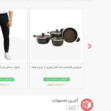
نمایش توضیحات بیشتر
نمایش توضیح
سرویس قابلمه و تابه لانه زنبوری 7 پارچه هلنا
شلوار اسلش مردانه طر
افزودن به سبد خرید
افزودن به 
2,898,000 تومان
348,000 توما
آخرین محصولات
آرشیو