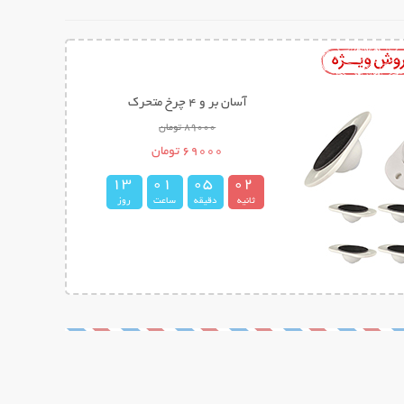
آسان بر و 4 چرخ متحرک
89000 تومان
69000 تومان
1
3
0
1
0
5
0
1
ثانیه
دقیقه
ساعت
روز
2