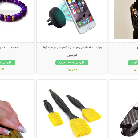
س
هولدر مغناطیسی موبایل مخصوص دریچه کولر
ست دستبند و انگش
اتومبیل
خرید
افزودن به سبد خرید
افزودن به
ناموجود
نام
بیشتر
نمایش توضیحات بیشتر
نمایش توضی
29,000 تومان
29,000 توم