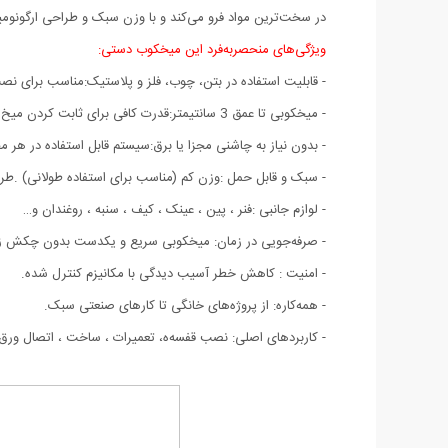
در سخت‌ترین مواد فرو می‌کند و با وزن سبک و طراحی ارگونوم
ویژگی‌های منحصربه‌فرد این میخکوب دستی:
- قابلیت استفاده در بتن، چوب، فلز و پلاستیک:مناسب برای نصب قفسه، تعمیر م
- میخکوبی تا عمق 3 سانتیمتر:قدرت کافی برای ثابت کردن میخ در مصالح سخت مانند بتن و چوب فشرده.فنرهای مقاوم برای عملکرد روان و بدون گیر کردن میخ.
- بدون نیاز به چاشنی مجزا یا برق:سیستم قابل استفاده در هر مح
- سبک و قابل حمل :وزن کم (مناسب برای استفاده طولانی) .طراح
- لوازم جانبی :فنر ، پین ، عینک ، کیف ، سنبه ، روغندان و…
- صرفه‌جویی در زمان: میخکوبی سریع و یکدست بدون چکش ز
- امنیت : کاهش خطر آسیب دیدگی با مکانیزم کنترل شده.
- همه‌کاره: از پروژه‌های خانگی تا کارهای صنعتی سبک.
- کاربردهای اصلی: نصب قفسه‌ه، تعمیرات ، ساخت ، اتصال ورق‌