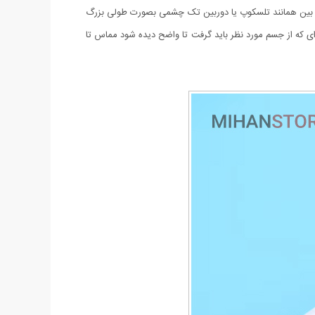
UV جهت تست اسکناس می باشد.قسمت بالائی این ذره بین همانند تلسکوپ یا دوربین تک چشمی بصورت طولی بزرگ
ای که از جسم مورد نظر باید گرفت تا واضح دیده شود مماس تا