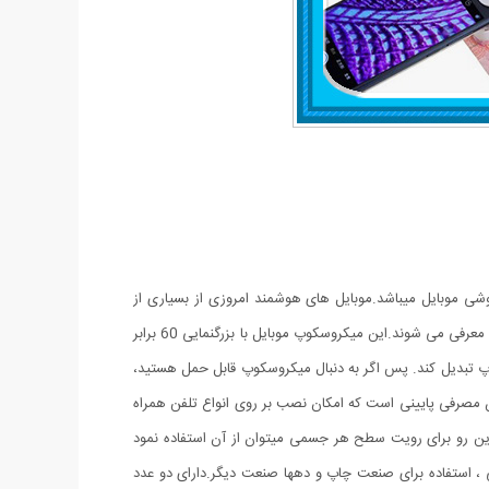
 برابر و مدل کلیپسی گیره دار مناسب اتصال به گوشی موبایل میباشد.موبایل های هوشمند امروزی از بسیاری از
کامپیوتر های چند سال قبل هم سریع تر و هم قوی تر شده اند از این رو هر روزه گجت های متنوع و کاربردی فراوانی مخصوص موبایل طراحی شده و معرفی می شوند.این میکروسکوپ موبایل با بزرگنمایی 60 برابر
پ تبدیل کند. پس اگر به دنبال میکروسکوپ قابل حمل هستید،
یفیت قابل قبولی می باشد و دارای توان مصرفی پایینی است که امکان نصب بر روی انواع تلفن همراه
از این رو برای رویت سطح هر جسمی میتوان از آن استفاده نمود
 استفاده برای صنعت چاپ و دهها صنعت دیگر.دارای دو عدد