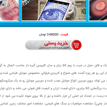
قیمت :
348000 تومان
میکروسکوپ موبایل 60x یونیورسال مدل 9595 ذره بینی کوچک و قابل حمل در جیب با زوم 60
ی تواند بروی دوربین انواع موبایل نصب شده و دوربین موبایل رو به یک میکروسکو
این گجت گزینه مناسبی می باشد.این میکروسکوپ موبایل با قدرت بزرگنمایی 60 برابری، دارای قیمت ارزان و ک
 درست در امتداد لنز اصلی آن قرار داشته و نور از بالا بروی نمونه تابیده می شود 
دار چاپی)، مشاهده جواهرات و سنگ های قیمتی، مشاهده امور مختلف زمین شناسی ،