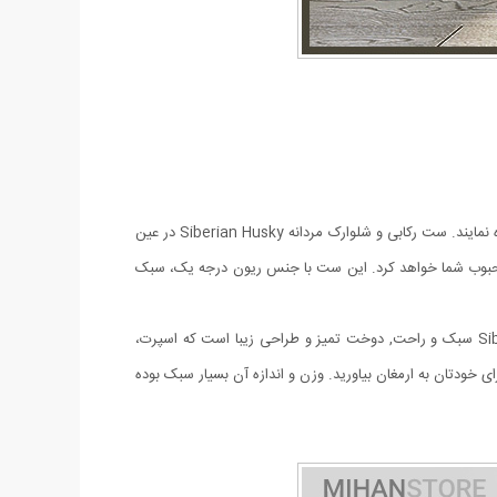
امروزه آقایان به دنبال لباس هایی راحت و در عین حال شیک و خوش استایل هستند که در منزل یا خارج از منزل هنگام مسافرت، باشگاه یا ... استفاده نمایند. ست رکابی و شلوارک مردانه Siberian Husky در عین
 محبوب شما خواهد کرد. این ست با جنس ریون درجه یک، سبک
ست رکابی و شلوارک مردانه Siberian Husky دارای مدل رکابی و دارای چاپ بسیار شیک است. مزايای ست رکابی و شلوارک مردانه Siberian Husky سبک و راحت, دوخت تميز و طراحی زیبا است که اسپرت،
خودتان به ارمغان بیاورید. وزن و اندازه آن بسیار سبک بوده