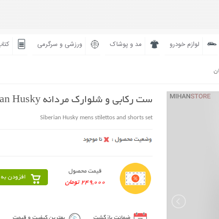
لوازم خودرو
مد و پوشاک
ورزشی و سرگرمی
کتاب
ان
ست رکابی و شلوارک مردانه Siberian Husky
Siberian Husky mens stilettos and shorts set
قیمت محصول
افزودن به 
249,000 تومان
ضمانت بازگشت
بهترین کیفیت و قیمت