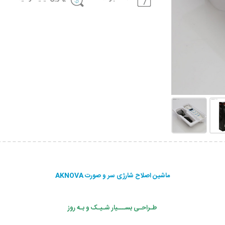
ماشین اصلاح شارژی سر و صورت AKNOVA
طـراحـی بســـیار شـیـک و بـه روز