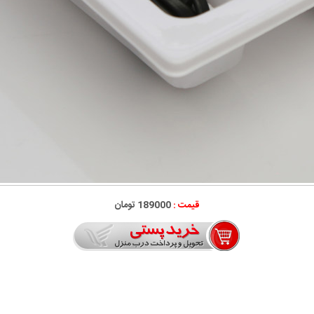
قیمت :
189000 تومان